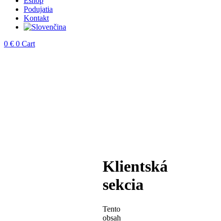
Eshop
Podujatia
Kontakt
0
€
0
Cart
Klientská
sekcia
Tento
obsah