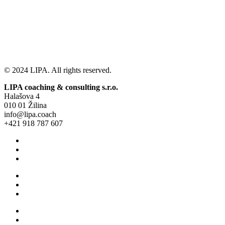
© 2024 LIPA. All rights reserved.
LIPA coaching & consulting s.r.o.
Halašova 4
010 01 Žilina
info@lipa.coach
+421 918 787 607
Všeobecné obchodné podmienky
Ochrana osobných údajov
Cookie Policy (EU)
Všeobecné obchodné podmienky
Ochrana osobných údajov
Cookie Policy (EU)
O nás
Pre jednotlicov