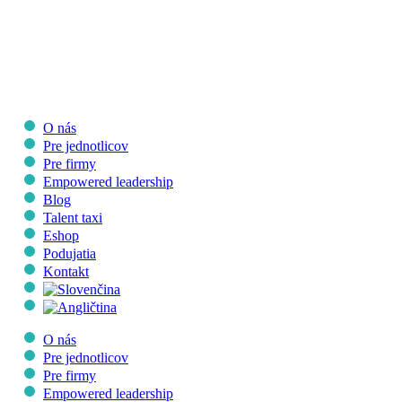
Skip
to
content
O nás
Pre jednotlicov
Pre firmy
Empowered leadership
Blog
Talent taxi
Eshop
Podujatia
Kontakt
O nás
Pre jednotlicov
Pre firmy
Empowered leadership