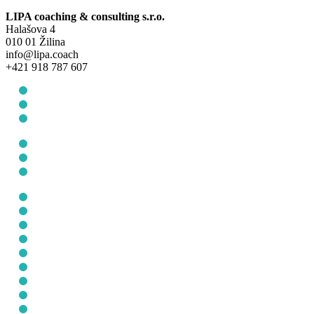
LIPA coaching & consulting s.r.o.
Halašova 4
010 01 Žilina
info@lipa.coach
+421 918 787 607
Všeobecné obchodné podmienky
Ochrana osobných údajov
Cookie Policy (EU)
Všeobecné obchodné podmienky
Ochrana osobných údajov
Cookie Policy (EU)
O nás
Pre jednotlicov
Pre firmy
Empowered leadership
Blog
Talent taxi
Eshop
Podujatia
Kontakt