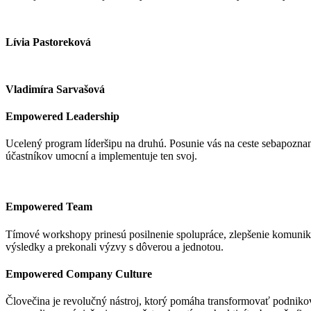
Lívia Pastoreková
Vladimíra Sarvašová
Empowered Leadership
Ucelený program líderšipu na druhú. Posunie vás na ceste sebapoznania
účastníkov umocní a implementuje ten svoj.
Empowered Team
Tímové workshopy prinesú posilnenie spolupráce, zlepšenie komunikác
výsledky a prekonali výzvy s dôverou a jednotou.
Empowered Company Culture
Človečina je revolučný nástroj, ktorý pomáha transformovať podnikov