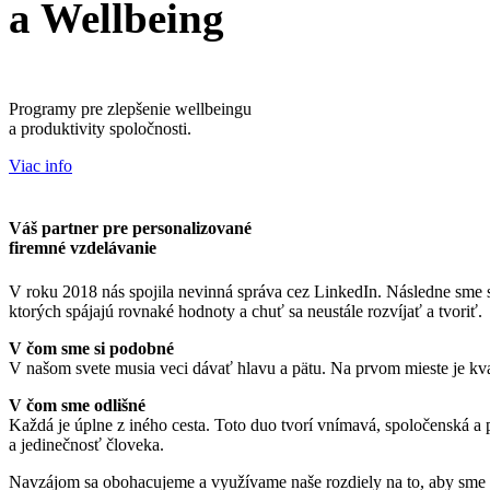
a
Wellbeing
Programy pre zlepšenie wellbeingu
a produktivity spoločnosti.
Viac info
Váš partner
pre personalizované
firemné vzdelávanie
V roku 2018 nás spojila nevinná správa cez LinkedIn. Následne sme 
ktorých spájajú rovnaké hodnoty a chuť sa neustále rozvíjať a tvoriť.
V čom sme si podobné
V našom svete musia veci dávať hlavu a pätu. Na prvom mieste je kva
V čom sme odlišné
Každá je úplne z iného cesta. Toto duo tvorí vnímavá, spoločenská a 
a jedinečnosť človeka.
Navzájom sa obohacujeme a využívame naše rozdiely na to, aby sme vy