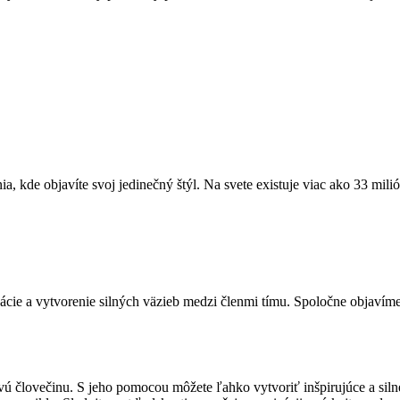
, kde objavíte svoj jedinečný štýl. Na svete existuje viac ako 33 mili
ie a vytvorenie silných väzieb medzi členmi tímu. Spoločne objavíme 
ú človečinu. S jeho pomocou môžete ľahko vytvoriť inšpirujúce a silné