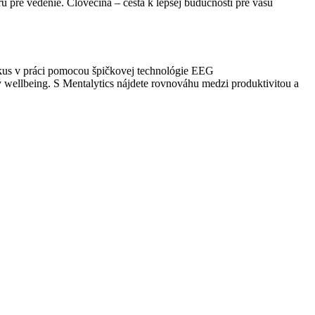
oru pre vedenie. Človečina – cesta k lepšej budúcnosti pre vašu
fokus v práci pomocou špičkovej technológie EEG
bný wellbeing. S Mentalytics nájdete rovnováhu medzi produktivitou a