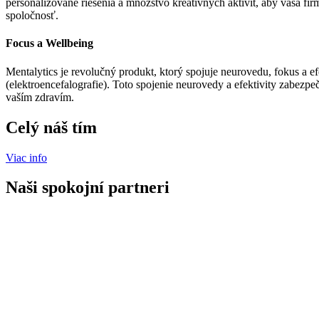
personalizované riešenia a množstvo kreatívnych aktivít, aby vaša firm
spoločnosť.
Focus a Wellbeing
Mentalytics je revolučný produkt, ktorý spojuje neurovedu, fokus a
(elektroencefalografie). Toto spojenie neurovedy a efektivity zabezpe
vaším zdravím.
Celý náš tím
Viac info
Naši spokojní partneri