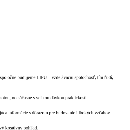
s spoločne budujeme LIPU – vzdelávaciu spoločnosť, tím ľudí,
notou, no súčasne s veľkou dávkou praktickosti.
ajúca informácie s dôrazom pre budovanie hlbokých vzťahov
ový kreatívny pohľad.