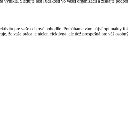
a vynikla. Sledujte rast ľudskosti vo vašej organizácii a získajte podp
 efektivitu pre vaše celkové pohodlie. Pomáhame vám nájsť optimálny 
čuje, že vaša práca je nielen efektívna, ale tiež prospešná pre váš oso