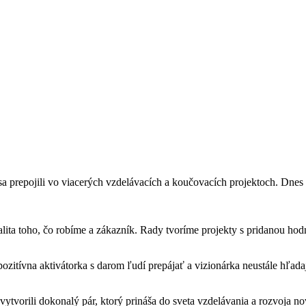
sa prepojili vo viacerých vzdelávacích a koučovacích projektoch. Dne
lita toho, čo robíme a zákazník. Rady tvoríme projekty s pridanou hod
pozitívna aktivátorka s darom ľudí prepájať a
vizionárka
neustále hľad
tvorili dokonalý pár, ktorý prináša do sveta vzdelávania a rozvoja n