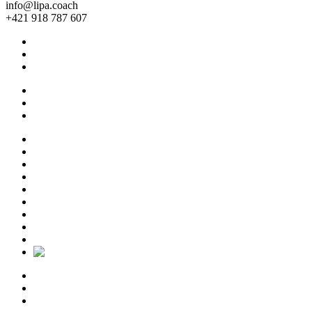
info@lipa.coach
+421 918 787 607
Všeobecné obchodné podmienky
Ochrana osobných údajov
Cookie Policy (EU)
Všeobecné obchodné podmienky
Ochrana osobných údajov
Cookie Policy (EU)
O nás
Pre jednotlicov
Pre firmy
Empowered leadership
Blog
Talent taxi
Eshop
Podujatia
Kontakt
O nás
Pre jednotlicov
Pre firmy