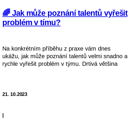
🌈 Jak může poznání talentů vyřešit
problém v tímu?
Na konkrétním příběhu z praxe vám dnes
ukážu, jak může poznání talentů velmi snadno a
rychle vyřešit problém v týmu. Drtivá většina
problémů v týmech totiž vzniká z nepochopením
Čítať Ďalej
se navzájem. Každý z nás jsme trochu jiný a
svět kolem
21. 10.2023
|