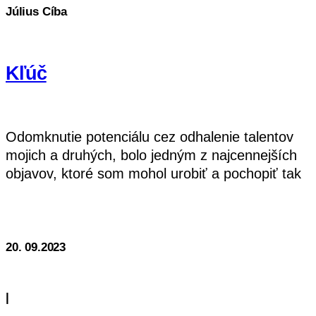
Július Cíba
Kľúč
Odomknutie potenciálu cez odhalenie talentov
mojich a druhých, bolo jedným z najcennejších
objavov, ktoré som mohol urobiť a pochopiť tak
seba aj jedinečné svety iných. Každý má v
Čítať Ďalej
živote možnosť odomknúť o sebe niečo veľmi
špeciálne. Jediným problémom je, že
20. 09.2023
|