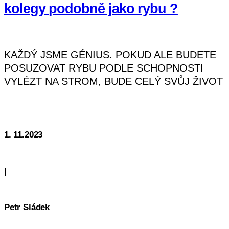
kolegy podobně jako rybu ?
KAŽDÝ JSME GÉNIUS. POKUD ALE BUDETE
POSUZOVAT RYBU PODLE SCHOPNOSTI
VYLÉZT NA STROM, BUDE CELÝ SVŮJ ŽIVOT
ŽÍT S VĚDOMÍM, ŽE JE NESCHOPΝΑ.“
Čítať Ďalej
ALBERT EINSTEIN. V případě ryby je to
jednoduché rozpoznat v čem je dobrá.
Orientujeme se však takto
1. 11.2023
|
Petr Sládek