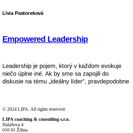
Lívia Pastoreková
Empowered Leadership
Leadership je pojem, ktorý v každom evokuje
niečo úplne iné. Ak by sme sa zapojili do
diskusie na tému „ideálny líder”, pravdepodobne
by sme dospeli k toľkým rôznym názorom, koľko
Čítať Ďalej
by bolo účastníkov v diskusii. Jeho korene
siahajú až do
© 2024 LIPA. All rights reserved.
LIPA coaching & consulting s.r.o.
Halašova 4
010 01 Žilina