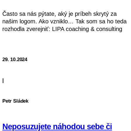
Často sa nás pýtate, aký je príbeh skrytý za
našim logom. Ako vzniklo… Tak som sa ho teda
rozhodla zverejniť: LIPA coaching & consulting
vznikla 1.1.2015 Sníval sa mi sen, že názov má
Čítať Ďalej
byť Llvia PAstoreková A tak sa zrodila
29. 10.2024
|
Petr Sládek
Neposuzujete náhodou sebe či