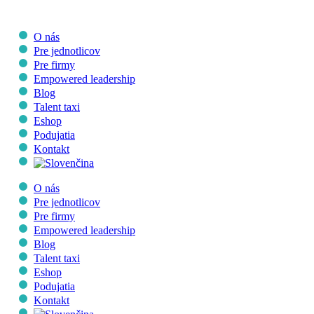
Skip
to
content
O nás
Pre jednotlicov
Pre firmy
Empowered leadership
Blog
Talent taxi
Eshop
Podujatia
Kontakt
O nás
Pre jednotlicov
Pre firmy
Empowered leadership
Blog
Talent taxi
Eshop
Podujatia
Kontakt