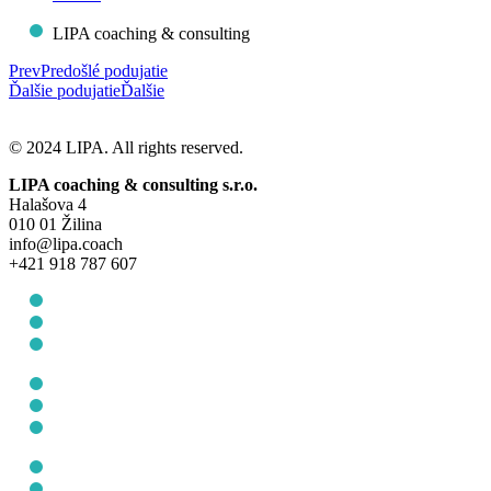
LIPA coaching & consulting
Prev
Predošlé podujatie
Ďalšie podujatie
Ďalšie
© 2024 LIPA. All rights reserved.
LIPA coaching & consulting s.r.o.
Halašova 4
010 01 Žilina
info@lipa.coach
+421 918 787 607
Všeobecné obchodné podmienky
Ochrana osobných údajov
Cookie Policy (EU)
Všeobecné obchodné podmienky
Ochrana osobných údajov
Cookie Policy (EU)
O nás