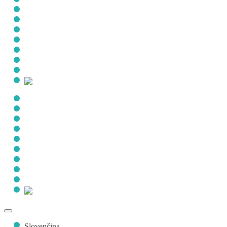
Pre jednotlicov
Pre firmy
Empowered leadership
Blog
Talent taxi
Eshop
Podujatia
Kontakt
O nás
Pre jednotlicov
Pre firmy
Empowered leadership
Blog
Talent taxi
Eshop
Podujatia
Kontakt
Slovenčina