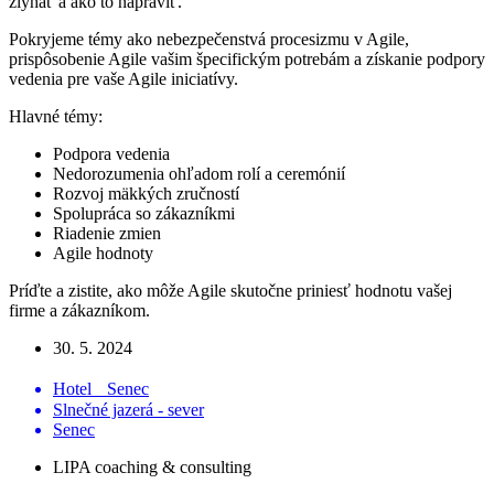
zlyhať a ako to napraviť.
Pokryjeme témy ako nebezpečenstvá procesizmu v Agile,
prispôsobenie Agile vašim špecifickým potrebám a získanie podpory
vedenia pre vaše Agile iniciatívy.
Hlavné témy:
Podpora vedenia
Nedorozumenia ohľadom rolí a ceremónií
Rozvoj mäkkých zručností
Spolupráca so zákazníkmi
Riadenie zmien
Agile hodnoty
Príďte a zistite, ako môže Agile skutočne priniesť hodnotu vašej
firme a zákazníkom.
30. 5. 2024
Hotel Senec
Slnečné jazerá - sever
Senec
LIPA coaching & consulting