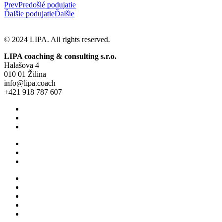
Prev
Predošlé podujatie
Ďalšie podujatie
Ďalšie
© 2024 LIPA. All rights reserved.
LIPA coaching & consulting s.r.o.
Halašova 4
010 01 Žilina
info@lipa.coach
+421 918 787 607
Všeobecné obchodné podmienky
Ochrana osobných údajov
Cookie Policy (EU)
Všeobecné obchodné podmienky
Ochrana osobných údajov
Cookie Policy (EU)
O nás
Pre jednotlicov
Pre firmy
Empowered leadership
Blog