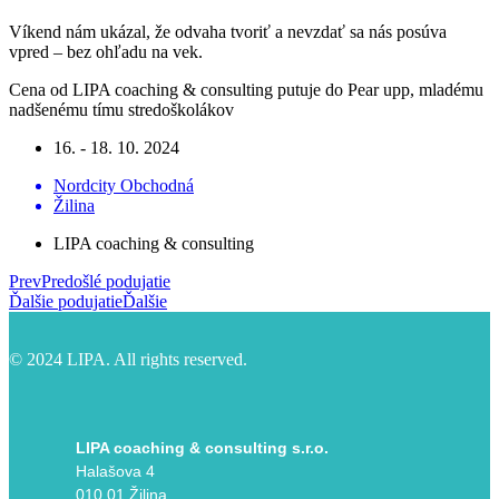
Víkend nám ukázal, že odvaha tvoriť a nevzdať sa nás posúva
vpred – bez ohľadu na vek.
Cena od LIPA coaching & consulting putuje do Pear upp, mladému
nadšenému tímu stredoškolákov
16. - 18. 10. 2024
Nordcity Obchodná
Žilina
LIPA coaching & consulting
Prev
Predošlé podujatie
Ďalšie podujatie
Ďalšie
© 2024 LIPA. All rights reserved.
LIPA coaching & consulting s.r.o.
Halašova 4
010 01 Žilina