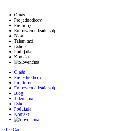
Skip
to
O nás
content
Pre jednotlicov
Pre firmy
Empowered leadership
Blog
Talent taxi
Eshop
Podujatia
Kontakt
O nás
Pre jednotlicov
Pre firmy
Empowered leadership
Blog
Talent taxi
Eshop
Podujatia
Kontakt
0
€
0
Cart