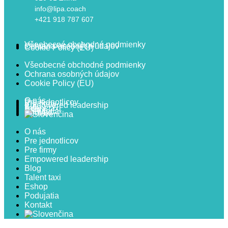
info@lipa.coach
+421 918 787 607
Všeobecné obchodné podmienky
Ochrana osobných údajov
Cookie Policy (EU)
Všeobecné obchodné podmienky
Ochrana osobných údajov
Cookie Policy (EU)
O nás
Pre jednotlicov
Pre firmy
Empowered leadership
Blog
Talent taxi
Eshop
Podujatia
Kontakt
O nás
Pre jednotlicov
Pre firmy
Empowered leadership
Blog
Talent taxi
Eshop
Podujatia
Kontakt