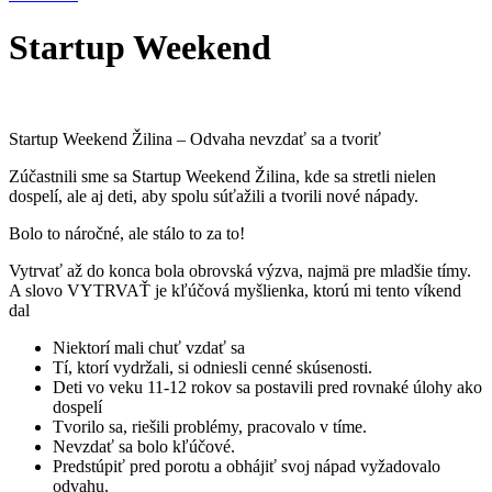
Startup Weekend
Startup Weekend Žilina – Odvaha nevzdať sa a tvoriť
Zúčastnili sme sa Startup Weekend Žilina, kde sa stretli nielen
dospelí, ale aj deti, aby spolu súťažili a tvorili nové nápady.
Bolo to náročné, ale stálo to za to!
Vytrvať až do konca bola obrovská výzva, najmä pre mladšie tímy.
A slovo VYTRVAŤ je kľúčová myšlienka, ktorú mi tento víkend
dal
Niektorí mali chuť vzdať sa
Tí, ktorí vydržali, si odniesli cenné skúsenosti.
Deti vo veku 11-12 rokov sa postavili pred rovnaké úlohy ako
dospelí
Tvorilo sa, riešili problémy, pracovalo v tíme.
Nevzdať sa bolo kľúčové.
Predstúpiť pred porotu a obhájiť svoj nápad vyžadovalo
odvahu.