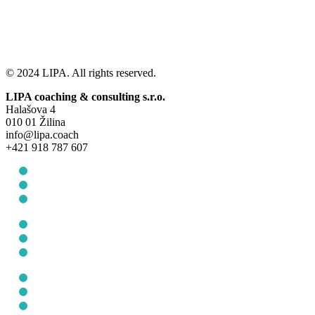
© 2024 LIPA. All rights reserved.
LIPA coaching & consulting s.r.o.
Halašova 4
010 01 Žilina
info@lipa.coach
+421 918 787 607
Všeobecné obchodné podmienky
Ochrana osobných údajov
Cookie Policy (EU)
Všeobecné obchodné podmienky
Ochrana osobných údajov
Cookie Policy (EU)
O nás
Pre jednotlicov
Pre firmy