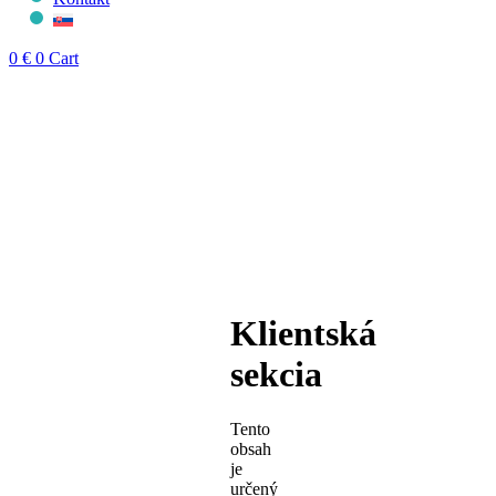
0
€
0
Cart
Klientská
sekcia
Tento
obsah
je
určený