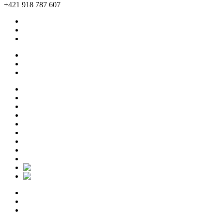
+421 918 787 607
Všeobecné obchodné podmienky
Ochrana osobných údajov
Cookie Policy (EU)
Všeobecné obchodné podmienky
Ochrana osobných údajov
Cookie Policy (EU)
O nás
Pre jednotlicov
Pre firmy
Empowered leadership
Blog
Talent taxi
Eshop
Podujatia
Kontakt
O nás
Pre jednotlicov
Pre firmy