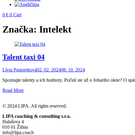
0
€
0
Cart
Značka:
Intelekt
Talent taxi 04
Lívia Pastoreková
02. 02. 2024
08. 10. 2024
Spoznajte talenty a ich hodnoty. Počuli ste už o Johariho okne? O s
Read More
© 2024 LIPA. All rights reserved.
LIPA coaching & consulting s.r.o.
Halašova 4
010 01 Žilina
info@lipa.coach