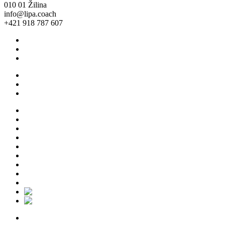
010 01 Žilina
info@lipa.coach
+421 918 787 607
Všeobecné obchodné podmienky
Ochrana osobných údajov
Cookie Policy (EU)
Všeobecné obchodné podmienky
Ochrana osobných údajov
Cookie Policy (EU)
O nás
Pre jednotlicov
Pre firmy
Empowered leadership
Blog
Talent taxi
Eshop
Podujatia
Kontakt
O nás