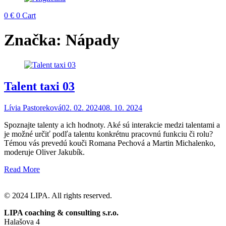
0
€
0
Cart
Značka:
Nápady
Talent taxi 03
Lívia Pastoreková
02. 02. 2024
08. 10. 2024
Spoznajte talenty a ich hodnoty. Aké sú interakcie medzi talentami a
je možné určiť podľa talentu konkrétnu pracovnú funkciu či rolu?
Témou vás prevedú kouči Romana Pechová a Martin Michalenko,
moderuje Oliver Jakubík.
Read More
© 2024 LIPA. All rights reserved.
LIPA coaching & consulting s.r.o.
Halašova 4