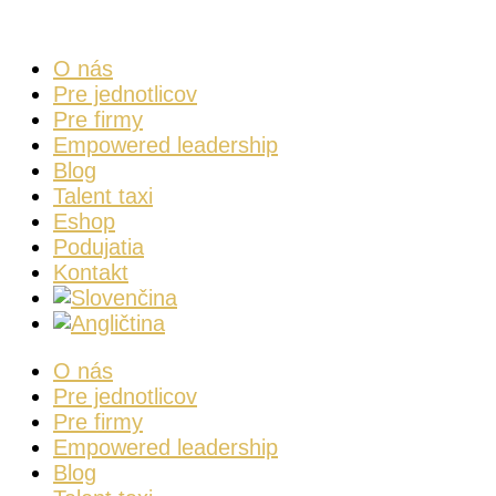
Skip
to
O nás
content
Pre jednotlicov
Pre firmy
Empowered leadership
Blog
Talent taxi
Eshop
Podujatia
Kontakt
O nás
Pre jednotlicov
Pre firmy
Empowered leadership
Blog