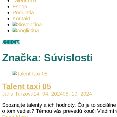
Talent taxi
Eshop
Podujatia
Kontakt
0
€
0
Cart
Značka:
Súvislosti
Talent taxi 05
Jana Turzová
14. 04. 2024
08. 10. 2024
Spoznajte talenty a ich hodnoty. Čo je to sociál
o tom vedieť? Témou vás prevedú kouči Vladimíra
Read More