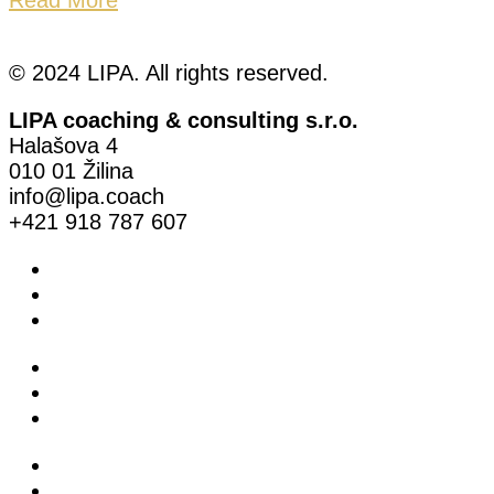
© 2024 LIPA. All rights reserved.
LIPA coaching & consulting s.r.o.
Halašova 4
010 01 Žilina
info@lipa.coach
+421 918 787 607
Všeobecné obchodné podmienky
Ochrana osobných údajov
Cookie Policy (EU)
Všeobecné obchodné podmienky
Ochrana osobných údajov
Cookie Policy (EU)
O nás
Pre jednotlicov