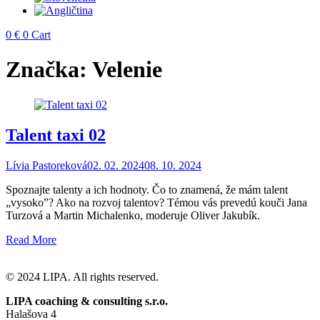
0
€
0
Cart
Značka:
Velenie
Talent taxi 02
Lívia Pastoreková
02. 02. 2024
08. 10. 2024
Spoznajte talenty a ich hodnoty. Čo to znamená, že mám talent
„vysoko”? Ako na rozvoj talentov? Témou vás prevedú kouči Jana
Turzová a Martin Michalenko, moderuje Oliver Jakubík.
Read More
© 2024 LIPA. All rights reserved.
LIPA coaching & consulting s.r.o.
Halašova 4