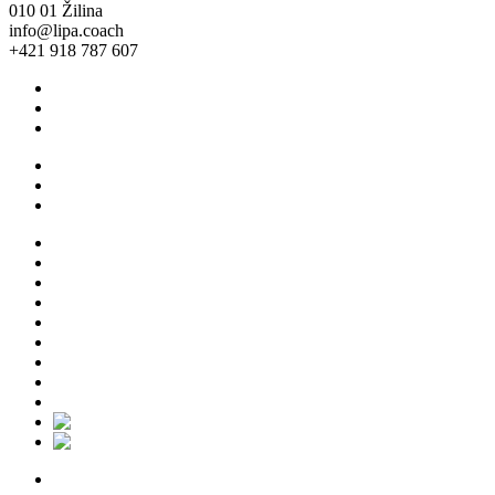
010 01 Žilina
info@lipa.coach
+421 918 787 607
Všeobecné obchodné podmienky
Ochrana osobných údajov
Cookie Policy (EU)
Všeobecné obchodné podmienky
Ochrana osobných údajov
Cookie Policy (EU)
O nás
Pre jednotlicov
Pre firmy
Empowered leadership
Blog
Talent taxi
Eshop
Podujatia
Kontakt
O nás